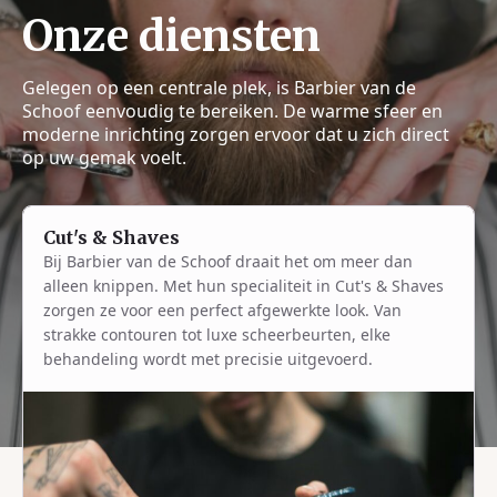
Onze diensten
Gelegen op een centrale plek, is Barbier van de
Schoof eenvoudig te bereiken. De warme sfeer en
moderne inrichting zorgen ervoor dat u zich direct
op uw gemak voelt.
Cut's & Shaves
Bij Barbier van de Schoof draait het om meer dan
alleen knippen. Met hun specialiteit in Cut's & Shaves
zorgen ze voor een perfect afgewerkte look. Van
strakke contouren tot luxe scheerbeurten, elke
behandeling wordt met precisie uitgevoerd.