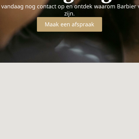
m vandaag nog contact op en ontdek waarom Barbier 
zijn.
Maak een afspraak