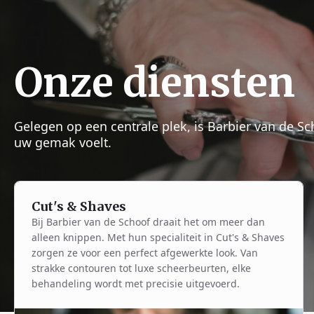
Onze diensten
Gelegen op een centrale plek, is Barbier van de S
uw gemak voelt.
Cut's & Shaves
Bij Barbier van de Schoof draait het om meer dan
alleen knippen. Met hun specialiteit in Cut's & Shaves
zorgen ze voor een perfect afgewerkte look. Van
strakke contouren tot luxe scheerbeurten, elke
behandeling wordt met precisie uitgevoerd.