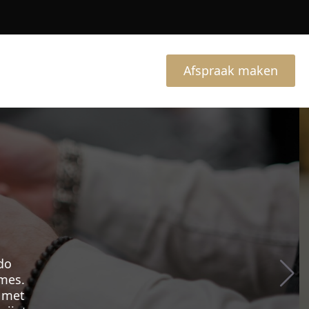
Afspraak maken
ie In
cht
ppen. Met
fect