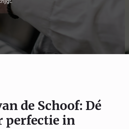
en, elke
van de Schoof: Dé
 perfectie in