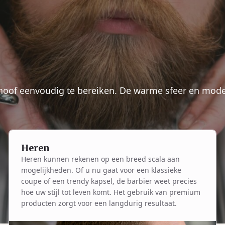
choof eenvoudig te bereiken. De warme sfeer en moder
Heren
Heren kunnen rekenen op een breed scala aan
mogelijkheden. Of u nu gaat voor een klassieke
coupe of een trendy kapsel, de barbier weet precies
hoe uw stijl tot leven komt. Het gebruik van premium
producten zorgt voor een langdurig resultaat.