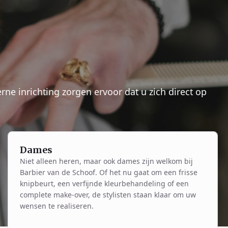
ne inrichting zorgen ervoor dat u zich direct op
Dames
Niet alleen heren, maar ook dames zijn welkom bij
Barbier van de Schoof. Of het nu gaat om een frisse
knipbeurt, een verfijnde kleurbehandeling of een
complete make-over, de stylisten staan klaar om uw
wensen te realiseren.