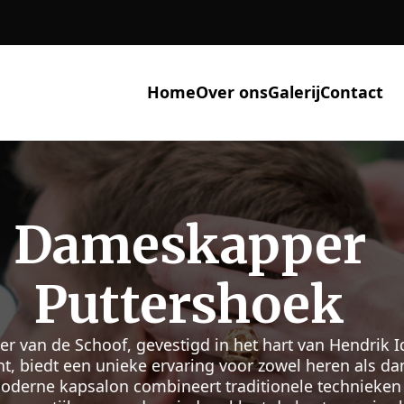
Home
Over ons
Galerij
Contact
lek Voor Perfect
ndrik Ido Amba
ier van de Schoof draait het om meer dan alleen kni
 specialiteit in Cut's & Shaves zorgen ze voor een per