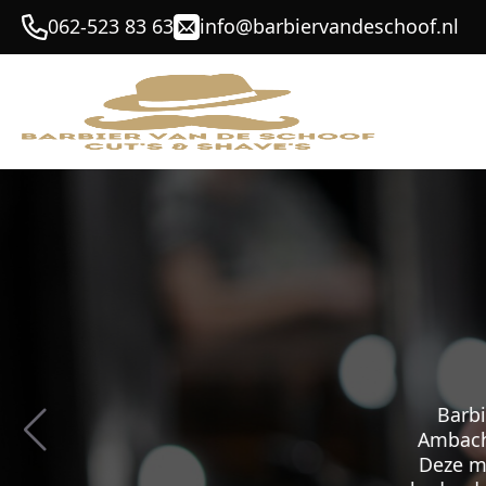
062-523 83 63
info@barbiervandeschoof.nl
Dé P
He
Bij Barb
hun