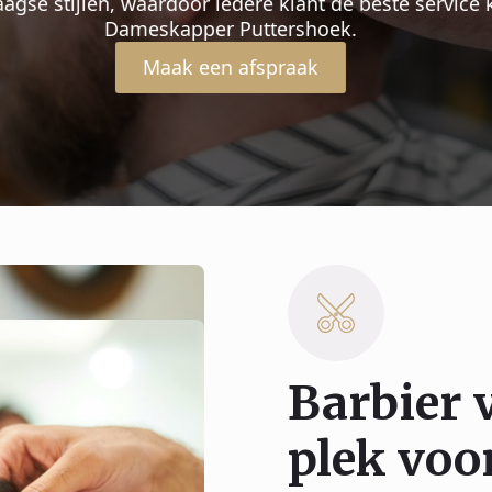
kte look. Van strakke contouren tot luxe scheerbeurt
behandeling wordt met precisie uitgevoerd.
Maak een afspraak
Barbier 
plek voor