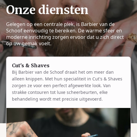
Onze diensten
Gelegen op een centrale plek, is Barbier van de
Schoof eenvoudig te bereiken. De warme sfeer en
moderne inrichting zorgen ervoor dat u zich direct
op uw gemak voelt.
Cut's & Shaves
Bij Barbier van de Schoof draait het om meer dan
alleen knippen. Met hun specialiteit in Cut's & Shaves
zorgen ze voor een perfect afgewerkte look. Van
strakke contouren tot luxe scheerbeurten, elke
behandeling wordt met precisie uitgevoerd.