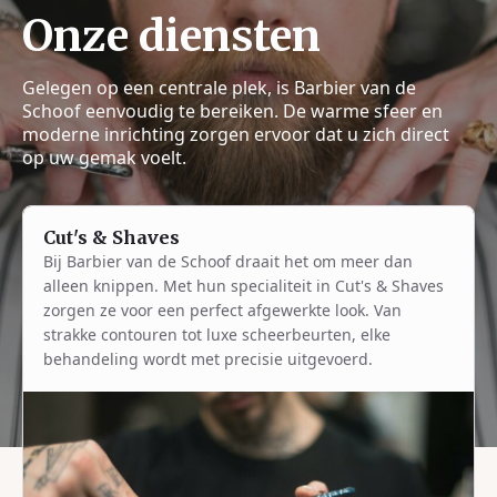
Onze diensten
Gelegen op een centrale plek, is Barbier van de
Schoof eenvoudig te bereiken. De warme sfeer en
moderne inrichting zorgen ervoor dat u zich direct
op uw gemak voelt.
Cut's & Shaves
Bij Barbier van de Schoof draait het om meer dan
alleen knippen. Met hun specialiteit in Cut's & Shaves
zorgen ze voor een perfect afgewerkte look. Van
strakke contouren tot luxe scheerbeurten, elke
behandeling wordt met precisie uitgevoerd.