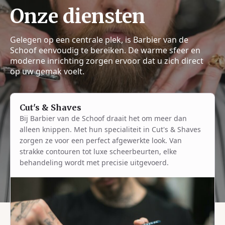
Onze diensten
Gelegen op een centrale plek, is Barbier van de
Schoof eenvoudig te bereiken. De warme sfeer en
moderne inrichting zorgen ervoor dat u zich direct
op uw gemak voelt.
Cut's & Shaves
Bij Barbier van de Schoof draait het om meer dan
alleen knippen. Met hun specialiteit in Cut's & Shaves
zorgen ze voor een perfect afgewerkte look. Van
strakke contouren tot luxe scheerbeurten, elke
behandeling wordt met precisie uitgevoerd.