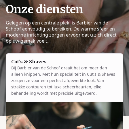
Onze diensten
Gelegen op een centrale plek, is Barbier van de
Schoof eenvoudig te bereiken. De warme sfeer en
moderne inrichting zorgen ervoor dat u zich direct
op uw gemak voelt.
Cut's & Shaves
Bij Barbier van de Schoof draait het om meer dan
alleen knippen. Met hun specialiteit in Cut's & Shaves
zorgen ze voor een perfect afgewerkte look. Van
strakke contouren tot luxe scheerbeurten, elke
behandeling wordt met precisie uitgevoerd.