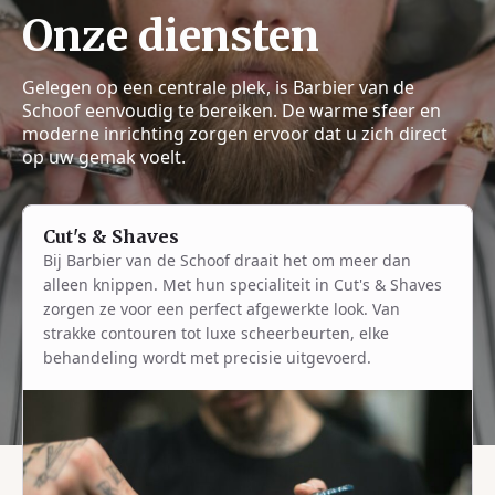
Onze diensten
Gelegen op een centrale plek, is Barbier van de
Schoof eenvoudig te bereiken. De warme sfeer en
moderne inrichting zorgen ervoor dat u zich direct
op uw gemak voelt.
Cut's & Shaves
Bij Barbier van de Schoof draait het om meer dan
alleen knippen. Met hun specialiteit in Cut's & Shaves
zorgen ze voor een perfect afgewerkte look. Van
strakke contouren tot luxe scheerbeurten, elke
behandeling wordt met precisie uitgevoerd.