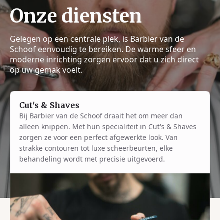
Onze diensten
Gelegen op een centrale plek, is Barbier van de
Schoof eenvoudig te bereiken. De warme sfeer en
moderne inrichting zorgen ervoor dat u zich direct
op uw gemak voelt.
Cut's & Shaves
Bij Barbier van de Schoof draait het om meer dan
alleen knippen. Met hun specialiteit in Cut's & Shaves
zorgen ze voor een perfect afgewerkte look. Van
strakke contouren tot luxe scheerbeurten, elke
behandeling wordt met precisie uitgevoerd.