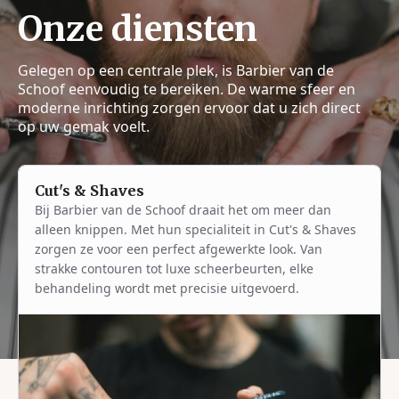
Onze diensten
Gelegen op een centrale plek, is Barbier van de
Schoof eenvoudig te bereiken. De warme sfeer en
moderne inrichting zorgen ervoor dat u zich direct
op uw gemak voelt.
Cut's & Shaves
Bij Barbier van de Schoof draait het om meer dan
alleen knippen. Met hun specialiteit in Cut's & Shaves
zorgen ze voor een perfect afgewerkte look. Van
strakke contouren tot luxe scheerbeurten, elke
behandeling wordt met precisie uitgevoerd.