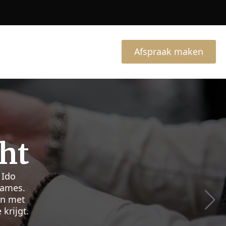
Afspraak maken
ie In
cht
ppen. Met
fect