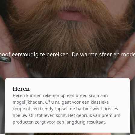
choof eenvoudig te bereiken. De warme sfeer en moder
Heren
Heren kunnen rekenen op een breed scala aan
mogelijkheden. Of u nu gaat voor een klassieke
coupe of een trendy kapsel, de barbier weet precies
hoe uw stijl tot leven komt. Het gebruik van premium
producten zorgt voor een langdurig resultaat.