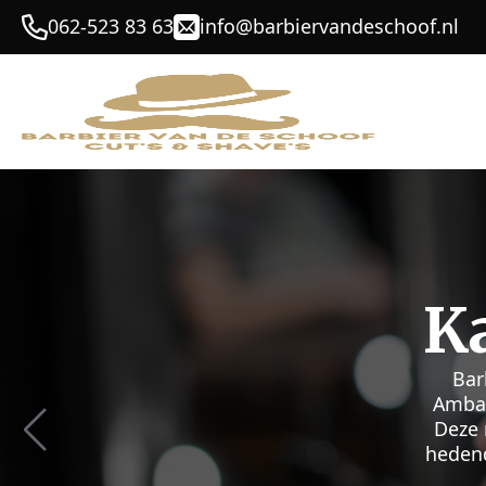
062-523 83 63
info@barbiervandeschoof.nl
Dé P
He
Bij Barb
hun