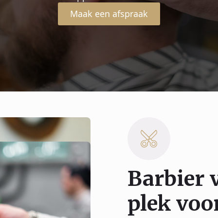
kte look. Van strakke contouren tot luxe scheerbeurt
behandeling wordt met precisie uitgevoerd.
Maak een afspraak
Barbier 
plek voor