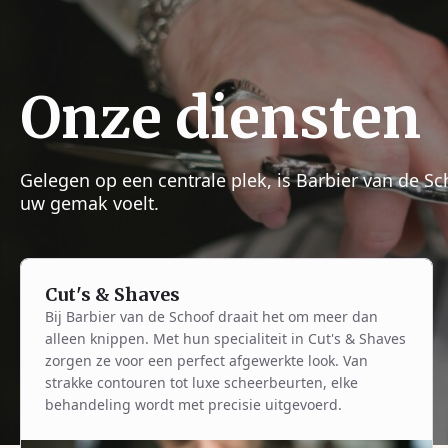
Onze diensten
Gelegen op een centrale plek, is Barbier van de S
uw gemak voelt.
Cut's & Shaves
Bij Barbier van de Schoof draait het om meer dan
alleen knippen. Met hun specialiteit in Cut's & Shaves
zorgen ze voor een perfect afgewerkte look. Van
strakke contouren tot luxe scheerbeurten, elke
behandeling wordt met precisie uitgevoerd.