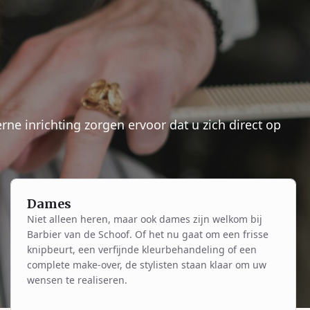
ne inrichting zorgen ervoor dat u zich direct op
Dames
Niet alleen heren, maar ook dames zijn welkom bij
Barbier van de Schoof. Of het nu gaat om een frisse
knipbeurt, een verfijnde kleurbehandeling of een
complete make-over, de stylisten staan klaar om uw
wensen te realiseren.