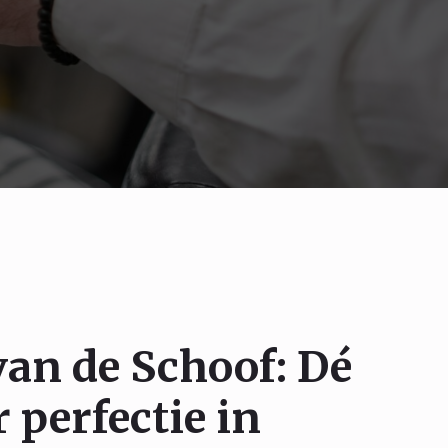
en, elke
van de Schoof: Dé
 perfectie in