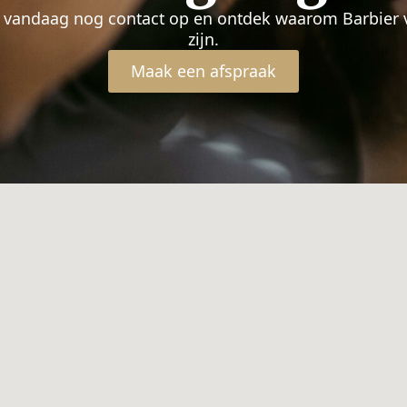
m vandaag nog contact op en ontdek waarom Barbier 
zijn.
Maak een afspraak