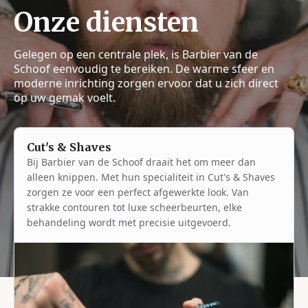
Onze diensten
Gelegen op een centrale plek, is Barbier van de
Schoof eenvoudig te bereiken. De warme sfeer en
moderne inrichting zorgen ervoor dat u zich direct
op uw gemak voelt.
Cut's & Shaves
Bij Barbier van de Schoof draait het om meer dan
alleen knippen. Met hun specialiteit in Cut's & Shaves
zorgen ze voor een perfect afgewerkte look. Van
strakke contouren tot luxe scheerbeurten, elke
behandeling wordt met precisie uitgevoerd.