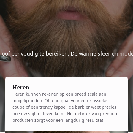
choof eenvoudig te bereiken. De warme sfeer en moder
Heren
Heren kunnen rekenen op een breed scala aan
mogelijkheden. Of u nu gaat voor een klassieke
coupe of een trendy kapsel, de barbier weet precies
hoe uw stijl tot leven komt. Het gebruik van premium
producten zorgt voor een langdurig resultaat.