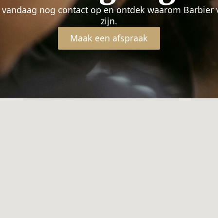
m vandaag nog contact op en ontdek waarom Barbier 
zijn.
Maak een afspraak