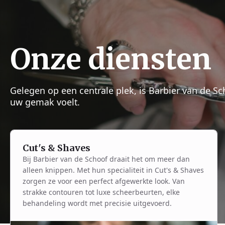
Onze diensten
Gelegen op een centrale plek, is Barbier van de S
uw gemak voelt.
Cut's & Shaves
Bij Barbier van de Schoof draait het om meer dan
alleen knippen. Met hun specialiteit in Cut's & Shaves
zorgen ze voor een perfect afgewerkte look. Van
strakke contouren tot luxe scheerbeurten, elke
behandeling wordt met precisie uitgevoerd.