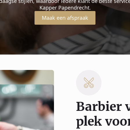
aagse stijlen, waardoor iedere klant de beste service 
Kapper Papendrecht.
Maak een afspraak
Barbier 
plek voor