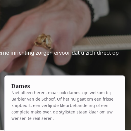
ne inrichting zorgen ervoor dat u zich direct op
Dames
Niet alleen heren, maar ook dames zijn welkom bij
Barbier van de Schoof. Of het nu gaat om een frisse
knipbeurt, een verfijnde kleurbehandeling of een
complete make-over, de stylisten staan klaar om uw
wensen te realiseren.