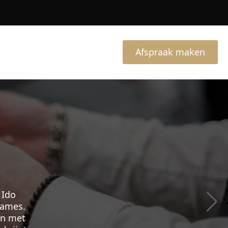
Afspraak maken
 Ido
dames.
en met