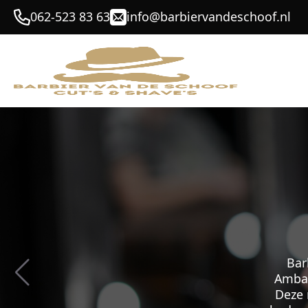
062-523 83 63
info@barbiervandeschoof.nl
Bar
Ambac
Deze 