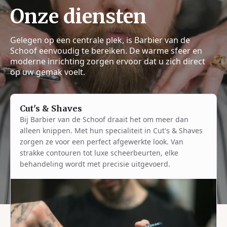
Onze diensten
Gelegen op een centrale plek, is Barbier van de
Schoof eenvoudig te bereiken. De warme sfeer en
moderne inrichting zorgen ervoor dat u zich direct
op uw gemak voelt.
Cut's & Shaves
Bij Barbier van de Schoof draait het om meer dan
alleen knippen. Met hun specialiteit in Cut's & Shaves
zorgen ze voor een perfect afgewerkte look. Van
strakke contouren tot luxe scheerbeurten, elke
behandeling wordt met precisie uitgevoerd.