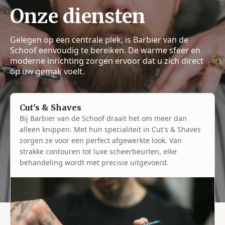
Onze diensten
Gelegen op een centrale plek, is Barbier van de
Schoof eenvoudig te bereiken. De warme sfeer en
moderne inrichting zorgen ervoor dat u zich direct
op uw gemak voelt.
Cut's & Shaves
Bij Barbier van de Schoof draait het om meer dan
alleen knippen. Met hun specialiteit in Cut's & Shaves
zorgen ze voor een perfect afgewerkte look. Van
strakke contouren tot luxe scheerbeurten, elke
behandeling wordt met precisie uitgevoerd.