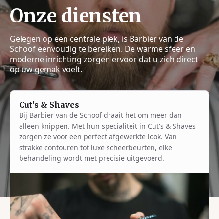
Onze diensten
Gelegen op een centrale plek, is Barbier van de
Schoof eenvoudig te bereiken. De warme sfeer en
moderne inrichting zorgen ervoor dat u zich direct
op uw gemak voelt.
Cut's & Shaves
Bij Barbier van de Schoof draait het om meer dan
alleen knippen. Met hun specialiteit in Cut's & Shaves
zorgen ze voor een perfect afgewerkte look. Van
strakke contouren tot luxe scheerbeurten, elke
behandeling wordt met precisie uitgevoerd.