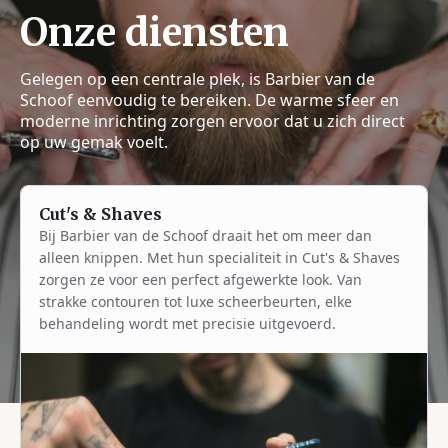
Onze diensten
Gelegen op een centrale plek, is Barbier van de
Schoof eenvoudig te bereiken. De warme sfeer en
moderne inrichting zorgen ervoor dat u zich direct
op uw gemak voelt.
Cut's & Shaves
Bij Barbier van de Schoof draait het om meer dan
alleen knippen. Met hun specialiteit in Cut's & Shaves
zorgen ze voor een perfect afgewerkte look. Van
strakke contouren tot luxe scheerbeurten, elke
behandeling wordt met precisie uitgevoerd.